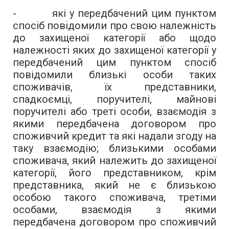
- які у передбачений цим пунктом
спосіб повідомили про свою належність
до захищеної категорії або щодо
належності яких до захищеної категорії у
передбачений цим пунктом спосіб
повідомили близькі особи таких
споживачів, їх представники,
спадкоємці, поручителі, майнові
поручителі або треті особи, взаємодія з
якими передбачена договором про
споживчий кредит та які надали згоду на
таку взаємодію; близькими особами
споживача, який належить до захищеної
категорії, його представником, крім
представника, який не є близькою
особою такого споживача, третіми
особами, взаємодія з якими
передбачена договором про споживчий