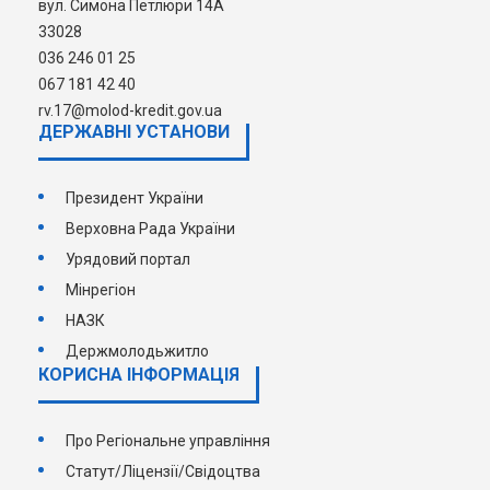
вул. Симона Петлюри 14А
33028
036 246 01 25
067 181 42 40
rv.17@molod-kredit.gov.ua
ДЕРЖАВНI УСТАНОВИ
Президент України
Верховна Рада України
Урядовий портал
Мінрегіон
НАЗК
Держмолодьжитло
КОРИСНА ІНФОРМАЦІЯ
Про Регіональне управління
Статут/Ліцензії/Свідоцтва