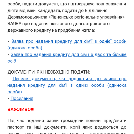
особи, надати документ, що підтверджує повноваження
діяти від імені кандидата, подати до Відділення
Держмолодьжитла «Рівненське регіональне управління»
ЗАЯВУ про надання пільгового довгострокового
державного кредиту на придбання житла:
-
Заява про надання кредиту для сім’ї з однієї особи
(одинока особа)
-
Заява про надання кредиту для сім’ї з двох та більше
осіб
ДОКУМЕНТИ, ЯКІ НЕОБХІДНО ПОДАТИ:
-
Перелік документів, які додаються до заяви про
надання кредиту для сім’ї з однієї особи (одинока
особа)
-
Посилання
ВАЖЛИВО!!!
Під час подання заяви громадяни повинні пред’явити
паспорт та інші документи, копії яких додаються до
заяви про надання пільгового довгострокового