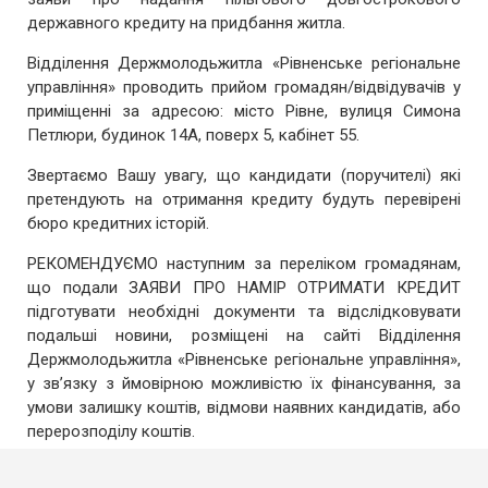
державного кредиту на придбання житла.
Відділення Держмолодьжитла «Рівненське регіональне
управління» проводить прийом громадян/відвідувачів у
приміщенні за адресою: місто Рівне, вулиця Симона
Петлюри, будинок 14А, поверх 5, кабінет 55.
Звертаємо Вашу увагу, що кандидати (поручителі) які
претендують на отримання кредиту будуть перевірені
бюро кредитних історій.
РЕКОМЕНДУЄМО наступним за переліком громадянам,
що подали ЗАЯВИ ПРО НАМІР ОТРИМАТИ КРЕДИТ
підготувати необхідні документи та відслідковувати
подальші новини, розміщені на сайті Відділення
Держмолодьжитла «Рівненське регіональне управління»,
у зв’язку з ймовірною можливістю їх фінансування, за
умови залишку коштів, відмови наявних кандидатів, або
перерозподілу коштів.
БУДЬ ЛАСКА, ПОВІДОМТЕ НАС
, якщо Ви заздалегідь